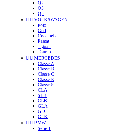
Q2
Q3
Q5


VOLKSWAGEN
Polo
Golf
Coccinelle
Passat
Tiguan
Touran


MERCEDES
Classe A
Classe B
Classe C
Classe E
Classe S
CLA
SLK
CLK
GLA
GLC
GLK


BMW
Série 1