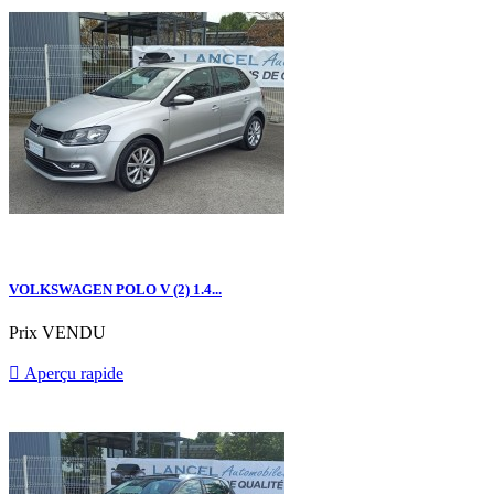
VOLKSWAGEN POLO V (2) 1.4...
Prix
VENDU

Aperçu rapide