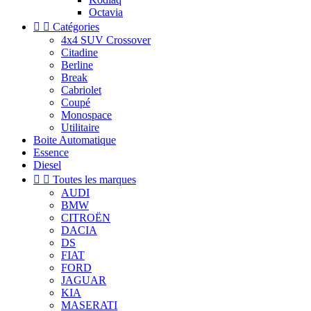
Octavia


Catégories
4x4 SUV Crossover
Citadine
Berline
Break
Cabriolet
Coupé
Monospace
Utilitaire
Boite Automatique
Essence
Diesel


Toutes les marques
AUDI
BMW
CITROËN
DACIA
DS
FIAT
FORD
JAGUAR
KIA
MASERATI