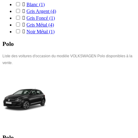

Blanc
(1)

Gris Argent
(4)

Gris Foncé
(1)

Gris Métal
(4)

Noir Métal
(1)
Polo
Liste des voitures d'occasion du modèle VOLKSWAGEN Polo disponibles à la
vente.
Polo