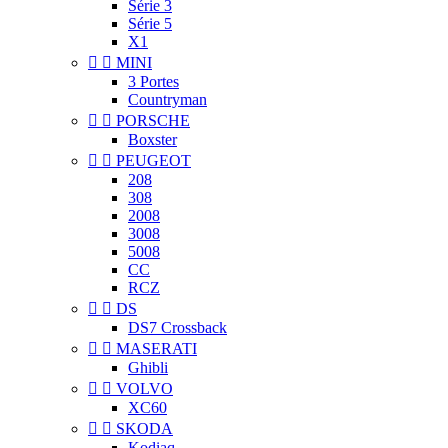
Série 3
Série 5
X1


MINI
3 Portes
Countryman


PORSCHE
Boxster


PEUGEOT
208
308
2008
3008
5008
CC
RCZ


DS
DS7 Crossback


MASERATI
Ghibli


VOLVO
XC60


SKODA
Kodiaq