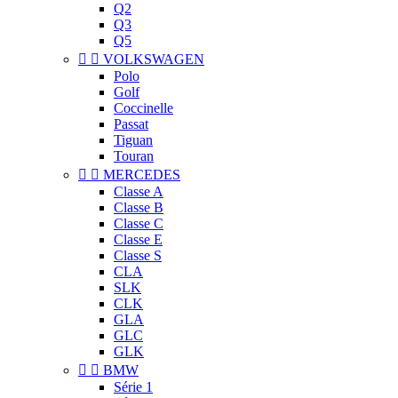
Q2
Q3
Q5


VOLKSWAGEN
Polo
Golf
Coccinelle
Passat
Tiguan
Touran


MERCEDES
Classe A
Classe B
Classe C
Classe E
Classe S
CLA
SLK
CLK
GLA
GLC
GLK


BMW
Série 1