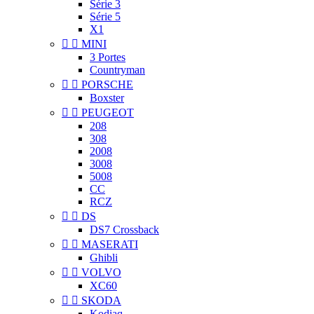
Série 3
Série 5
X1


MINI
3 Portes
Countryman


PORSCHE
Boxster


PEUGEOT
208
308
2008
3008
5008
CC
RCZ


DS
DS7 Crossback


MASERATI
Ghibli


VOLVO
XC60


SKODA
Kodiaq