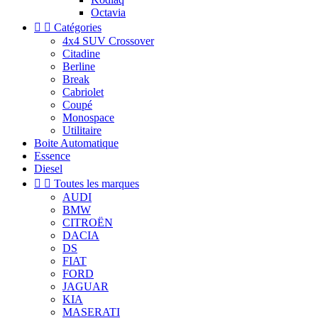
Octavia


Catégories
4x4 SUV Crossover
Citadine
Berline
Break
Cabriolet
Coupé
Monospace
Utilitaire
Boite Automatique
Essence
Diesel


Toutes les marques
AUDI
BMW
CITROËN
DACIA
DS
FIAT
FORD
JAGUAR
KIA
MASERATI