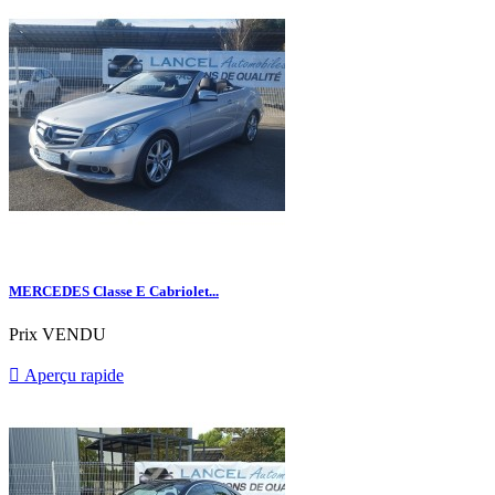
MERCEDES Classe E Cabriolet...
Prix
VENDU

Aperçu rapide