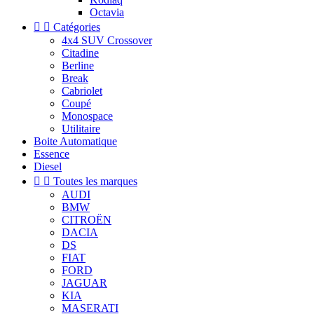
Octavia


Catégories
4x4 SUV Crossover
Citadine
Berline
Break
Cabriolet
Coupé
Monospace
Utilitaire
Boite Automatique
Essence
Diesel


Toutes les marques
AUDI
BMW
CITROËN
DACIA
DS
FIAT
FORD
JAGUAR
KIA
MASERATI