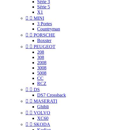
Série 3
Série 5
X1


MINI
3 Portes
Countryman


PORSCHE
Boxster


PEUGEOT
208
308
2008
3008
5008
CC
RCZ


DS
DS7 Crossback


MASERATI
Ghibli


VOLVO
XC60


SKODA
Kodiaq