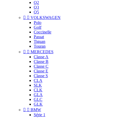
Q2
Q3
Q5


VOLKSWAGEN
Polo
Golf
Coccinelle
Passat
Tiguan
Touran


MERCEDES
Classe A
Classe B
Classe C
Classe E
Classe S
CLA
SLK
CLK
GLA
GLC
GLK


BMW
Série 1