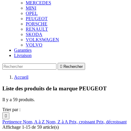
MERCEDES
MINI
OPEL
PEUGEOT
PORSCHE
RENAULT
SKODA
VOLKSWAGEN
VOLVO
Garanties
Livraison

Rechercher
Accueil
Liste des produits de la marque PEUGEOT
Il y a 59 produits.
Trier par :

Pertinence
Nom, A à Z
Nom, Z à A
Prix, croissant
Prix, décroissant
Affichage 1-15 de 59 article(s)