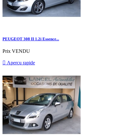
PEUGEOT 308 II 1.2i Essence...
Prix
VENDU

Aperçu rapide