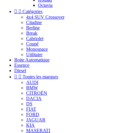
Octavia


Catégories
4x4 SUV Crossover
Citadine
Berline
Break
Cabriolet
Coupé
Monospace
Utilitaire
Boite Automatique
Essence
Diesel


Toutes les marques
AUDI
BMW
CITROËN
DACIA
DS
FIAT
FORD
JAGUAR
KIA
MASERATI