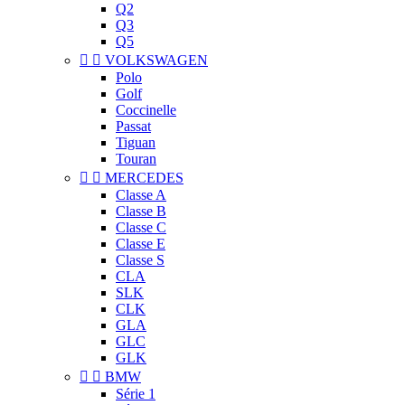
Q2
Q3
Q5


VOLKSWAGEN
Polo
Golf
Coccinelle
Passat
Tiguan
Touran


MERCEDES
Classe A
Classe B
Classe C
Classe E
Classe S
CLA
SLK
CLK
GLA
GLC
GLK


BMW
Série 1