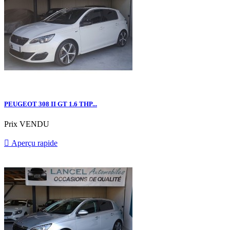
PEUGEOT 308 II GT 1.6 THP...
Prix
VENDU

Aperçu rapide