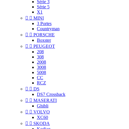
Série 3
Série 5
X1


MINI
3 Portes
Countryman


PORSCHE
Boxster


PEUGEOT
208
308
2008
3008
5008
CC
RCZ


DS
DS7 Crossback


MASERATI
Ghibli


VOLVO
XC60


SKODA
Kodiaq