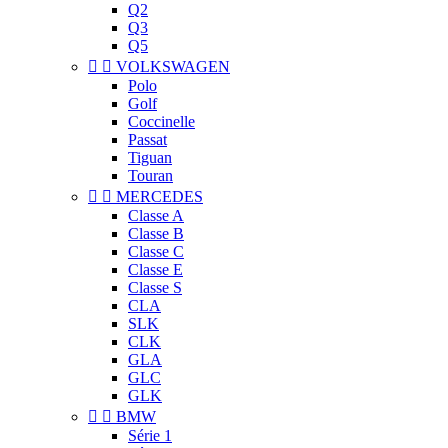
Q2
Q3
Q5


VOLKSWAGEN
Polo
Golf
Coccinelle
Passat
Tiguan
Touran


MERCEDES
Classe A
Classe B
Classe C
Classe E
Classe S
CLA
SLK
CLK
GLA
GLC
GLK


BMW
Série 1