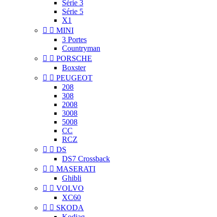
Série 3
Série 5
X1


MINI
3 Portes
Countryman


PORSCHE
Boxster


PEUGEOT
208
308
2008
3008
5008
CC
RCZ


DS
DS7 Crossback


MASERATI
Ghibli


VOLVO
XC60


SKODA
Kodiaq