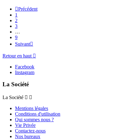

Précédent
1
2
3
…
9
Suivant

Retour en haut

Facebook
Instagram
La Société
La Société


Mentions légales
Conditions d'utilisation
Qui sommes nous ?
Vie Privée
Contactez-nous
Nos bureaux