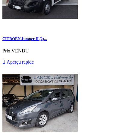
CITROËN Jumper II (2)...
Prix
VENDU

Aperçu rapide