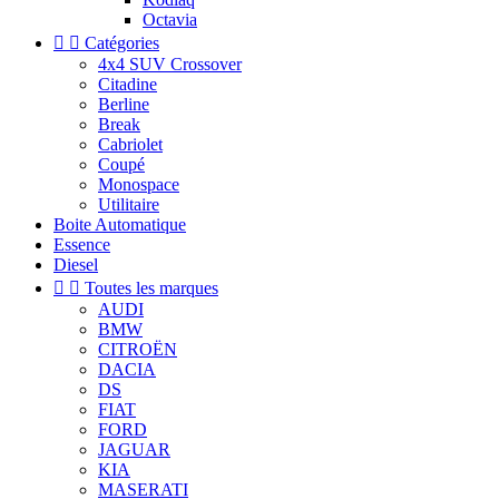
Octavia


Catégories
4x4 SUV Crossover
Citadine
Berline
Break
Cabriolet
Coupé
Monospace
Utilitaire
Boite Automatique
Essence
Diesel


Toutes les marques
AUDI
BMW
CITROËN
DACIA
DS
FIAT
FORD
JAGUAR
KIA
MASERATI