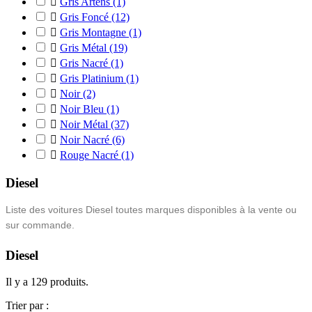

Gris Artens
(1)

Gris Foncé
(12)

Gris Montagne
(1)

Gris Métal
(19)

Gris Nacré
(1)

Gris Platinium
(1)

Noir
(2)

Noir Bleu
(1)

Noir Métal
(37)

Noir Nacré
(6)

Rouge Nacré
(1)
Diesel
Liste des voitures Diesel toutes marques disponibles à la vente ou
sur commande.
Diesel
Il y a 129 produits.
Trier par :