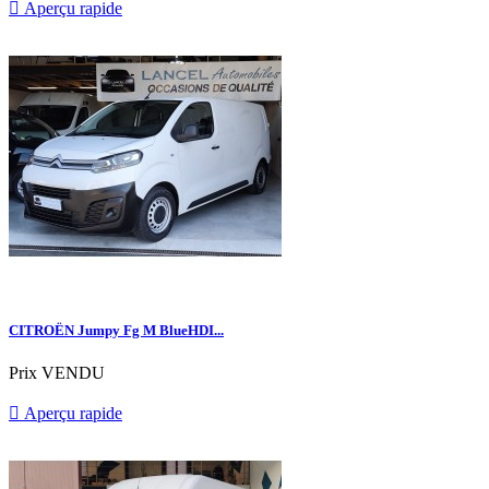

Aperçu rapide
CITROËN Jumpy Fg M BlueHDI...
Prix
VENDU

Aperçu rapide