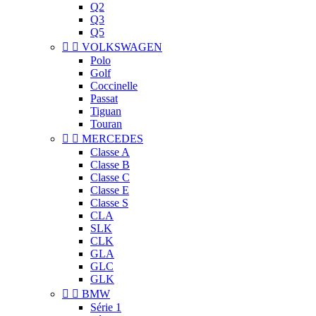
Q2
Q3
Q5


VOLKSWAGEN
Polo
Golf
Coccinelle
Passat
Tiguan
Touran


MERCEDES
Classe A
Classe B
Classe C
Classe E
Classe S
CLA
SLK
CLK
GLA
GLC
GLK


BMW
Série 1