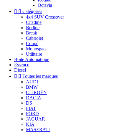
Octavia


Catégories
4x4 SUV Crossover
Citadine
Berline
Break
Cabriolet
Coupé
Monospace
Utilitaire
Boite Automatique
Essence
Diesel


Toutes les marques
AUDI
BMW
CITROËN
DACIA
DS
FIAT
FORD
JAGUAR
KIA
MASERATI