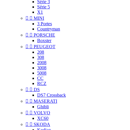
Série 3
Série 5
X1


MINI
3 Portes
Countryman


PORSCHE
Boxster


PEUGEOT
208
308
2008
3008
5008
CC
RCZ


DS
DS7 Crossback


MASERATI
Ghibli


VOLVO
XC60


SKODA
Kodiaq