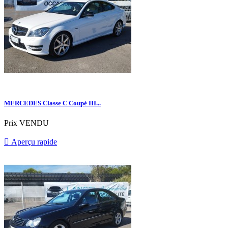
MERCEDES Classe C Coupé III...
Prix
VENDU

Aperçu rapide