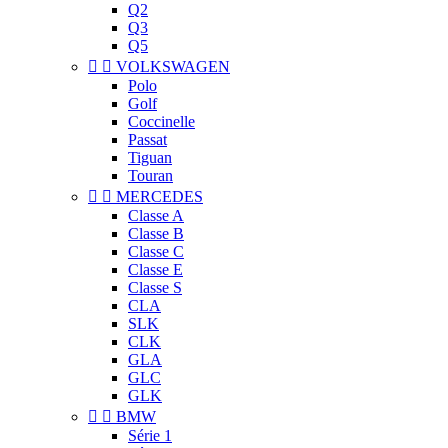
Q2
Q3
Q5


VOLKSWAGEN
Polo
Golf
Coccinelle
Passat
Tiguan
Touran


MERCEDES
Classe A
Classe B
Classe C
Classe E
Classe S
CLA
SLK
CLK
GLA
GLC
GLK


BMW
Série 1