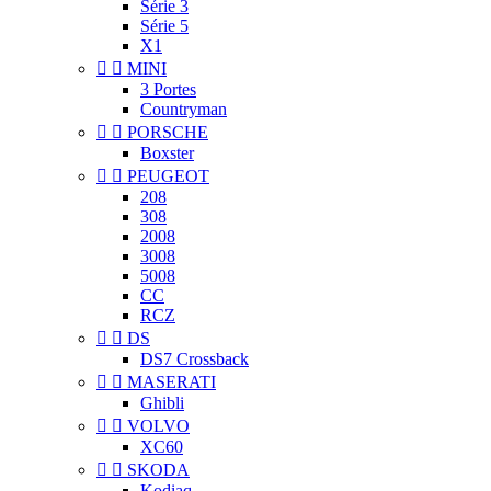
Série 3
Série 5
X1


MINI
3 Portes
Countryman


PORSCHE
Boxster


PEUGEOT
208
308
2008
3008
5008
CC
RCZ


DS
DS7 Crossback


MASERATI
Ghibli


VOLVO
XC60


SKODA
Kodiaq