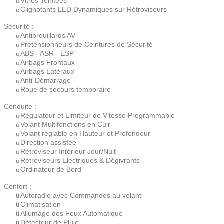
Vitres Teintées
ü
Clignotants LED Dynamiques sur Rétroviseurs
ü
Sécurité :
Antibrouillards AV
ü
Prétensionneurs de Ceintures de Sécurité
ü
ABS - ASR - ESP
ü
Airbags Frontaux
ü
Airbags Latéraux
ü
Anti-Démarrage
ü
Roue de secours temporaire
ü
Conduite :
Régulateur et Limiteur de Vitesse Programmable
ü
Volant Multifonctions en Cuir
ü
Volant réglable en Hauteur et Profondeur
ü
Direction assistée
ü
Rétroviseur Intérieur Jour/Nuit
ü
Rétroviseurs Electriques & Dégivrants
ü
Ordinateur de Bord
ü
Confort :
Autoradio avec Commandes au volant
ü
Climatisation
ü
Allumage des Feux Automatique
ü
Détecteur de Pluie
ü