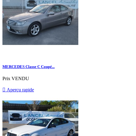
MERCEDES Classe C Coupé...
Prix
VENDU

Aperçu rapide