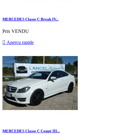
MERCEDES Classe C Break IV...
Prix
VENDU

Aperçu rapide
MERCEDES Classe C Coupé III...