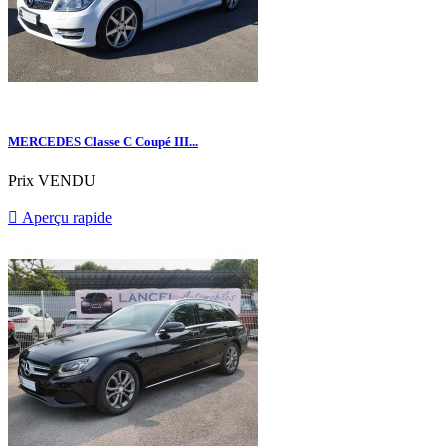
MERCEDES Classe C Coupé III...
Prix
VENDU

Aperçu rapide