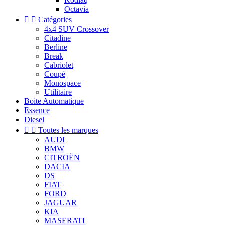
Octavia


Catégories
4x4 SUV Crossover
Citadine
Berline
Break
Cabriolet
Coupé
Monospace
Utilitaire
Boite Automatique
Essence
Diesel


Toutes les marques
AUDI
BMW
CITROËN
DACIA
DS
FIAT
FORD
JAGUAR
KIA
MASERATI