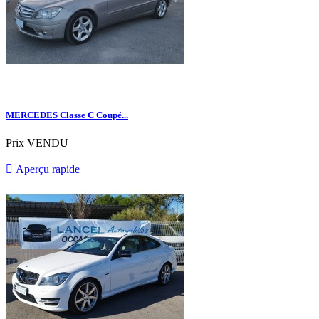
MERCEDES Classe C Coupé...
Prix
VENDU

Aperçu rapide