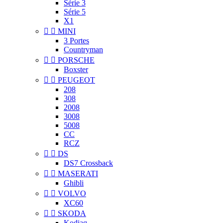
Série 3
Série 5
X1


MINI
3 Portes
Countryman


PORSCHE
Boxster


PEUGEOT
208
308
2008
3008
5008
CC
RCZ


DS
DS7 Crossback


MASERATI
Ghibli


VOLVO
XC60


SKODA
Kodiaq