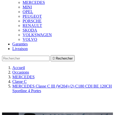
MERCEDES
MINI
OPEL
PEUGEOT
PORSCHE
RENAULT
SKODA
VOLKSWAGEN
VOLVO
Garanties
Livraison

Rechercher
Accueil
Occasions
MERCEDES
Classe C
MERCEDES Classe C III (W204) (2) C180 CDI BE 120CH
Sportline 4 Portes