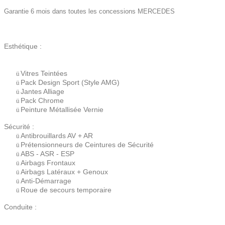
Garantie
6 mois
dans toutes les concessions
MERCEDES
Esthétique :
Vitres Teintées
ü
Pack Design Sport (Style AMG)
ü
Jantes Alliage
ü
Pack Chrome
ü
Peinture Métallisée Vernie
ü
Sécurité :
Antibrouillards AV + AR
ü
Prétensionneurs de Ceintures de Sécurité
ü
ABS - ASR - ESP
ü
Airbags Frontaux
ü
Airbags Latéraux + Genoux
ü
Anti-Démarrage
ü
Roue de secours temporaire
ü
Conduite :