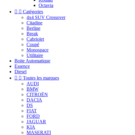
Octavia


Catégories
4x4 SUV Crossover
Citadine
Berline
Break
Cabriolet
Coupé
Monospace
Utilitaire
Boite Automatique
Essence
Diesel


Toutes les marques
AUDI
BMW
CITROËN
DACIA
DS
FIAT
FORD
JAGUAR
KIA
MASERATI