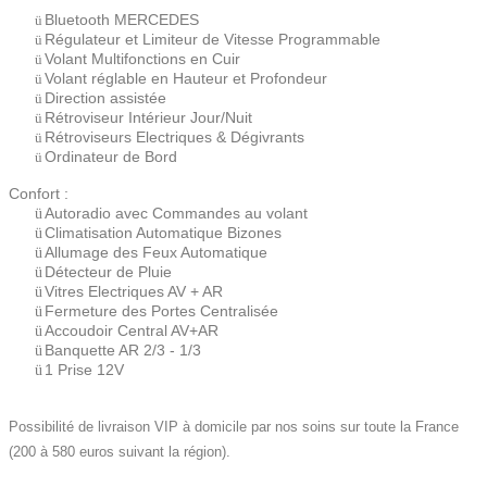
Bluetooth MERCEDES
ü
Régulateur et Limiteur de Vitesse Programmable
ü
Volant Multifonctions en Cuir
ü
Volant réglable en Hauteur et Profondeur
ü
Direction assistée
ü
Rétroviseur Intérieur Jour/Nuit
ü
Rétroviseurs Electriques & Dégivrants
ü
Ordinateur de Bord
ü
Confort :
Autoradio avec Commandes au volant
ü
Climatisation Automatique Bizones
ü
Allumage des Feux Automatique
ü
Détecteur de Pluie
ü
Vitres Electriques AV + AR
ü
Fermeture des Portes Centralisée
ü
Accoudoir Central AV+AR
ü
Banquette AR 2/3 - 1/3
ü
1 Prise 12V
ü
Possibilité de livraison VIP à domicile par nos soins sur toute la France
(200 à 580 euros suivant la région).