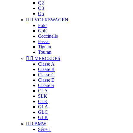
Q2
Q3
Q5


VOLKSWAGEN
Polo
Golf
Coccinelle
Passat
Tiguan
Touran


MERCEDES
Classe A
Classe B
Classe C
Classe E
Classe S
CLA
SLK
CLK
GLA
GLC
GLK


BMW
Série 1