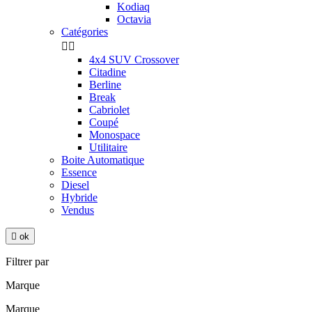
Kodiaq
Octavia
Catégories


4x4 SUV Crossover
Citadine
Berline
Break
Cabriolet
Coupé
Monospace
Utilitaire
Boite Automatique
Essence
Diesel
Hybride
Vendus

ok
Filtrer par
Marque
Marque