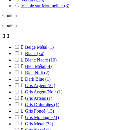
Visible sur Montpellier
(3)
Couleur
Couleur



Beige Métal
(1)

Blanc
(34)

Blanc Nacré
(10)

Bleu Métal
(4)

Bleu Nuit
(2)

Dark Blue
(1)

Gris Argent
(22)

Gris Argent/Noir
(1)

Gris Artens
(1)

Gris Dolomites
(1)

Gris Foncé
(13)

Gris Montagne
(1)

Gris Métal
(32)