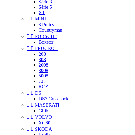
Série 3
Série 5
X1


MINI
3 Portes
Countryman


PORSCHE
Boxster


PEUGEOT
208
308
2008
3008
5008
CC
RCZ


DS
DS7 Crossback


MASERATI
Ghibli


VOLVO
XC60


SKODA
Kodiaq