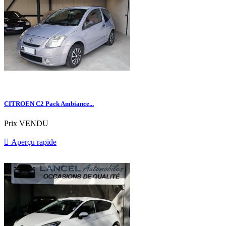
CITROEN C2 Pack Ambiance...
Prix
VENDU

Aperçu rapide