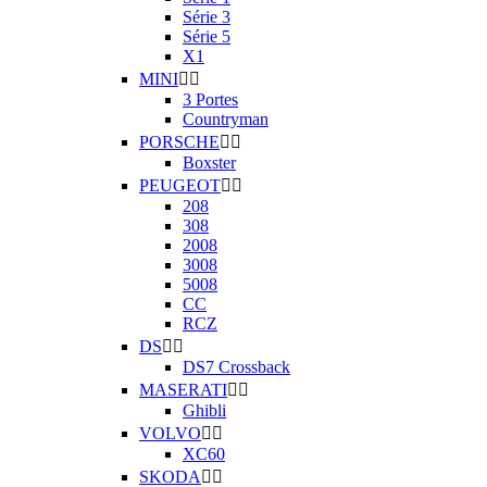
Série 3
Série 5
X1
MINI


3 Portes
Countryman
PORSCHE


Boxster
PEUGEOT


208
308
2008
3008
5008
CC
RCZ
DS


DS7 Crossback
MASERATI


Ghibli
VOLVO


XC60
SKODA

