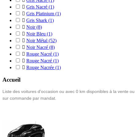

Gris Nacré
(1)

Gris Nacré
(1)

Gris Platinium
(1)

Gris Shark
(1)

Noir
(8)

Noir Bleu
(1)

Noir Métal
(52)

Noir Nacré
(8)

Rouge Nacré
(1)

Rouge Nacré
(1)

Rouge Nacrée
(1)
Accueil
Liste des voitures d'occasion ou avec 0 km disponibles à la vente ou
sur commande par mandat.