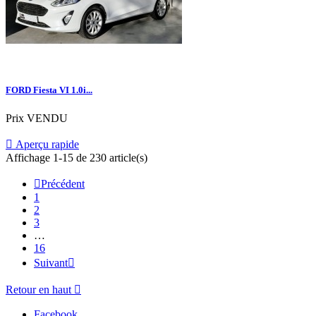
FORD Fiesta VI 1.0i...
Prix
VENDU

Aperçu rapide
Affichage 1-15 de 230 article(s)

Précédent
1
2
3
…
16
Suivant

Retour en haut

Facebook