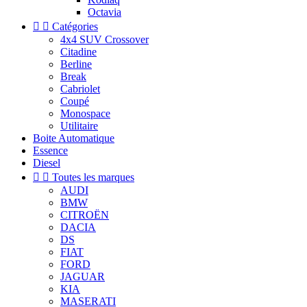
Octavia


Catégories
4x4 SUV Crossover
Citadine
Berline
Break
Cabriolet
Coupé
Monospace
Utilitaire
Boite Automatique
Essence
Diesel


Toutes les marques
AUDI
BMW
CITROËN
DACIA
DS
FIAT
FORD
JAGUAR
KIA
MASERATI