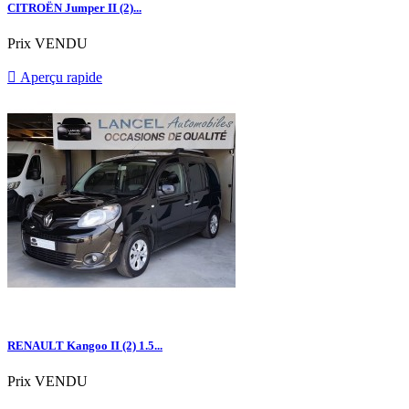
CITROËN Jumper II (2)...
Prix
VENDU

Aperçu rapide
RENAULT Kangoo II (2) 1.5...
Prix
VENDU