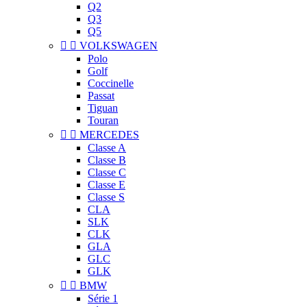
Q2
Q3
Q5


VOLKSWAGEN
Polo
Golf
Coccinelle
Passat
Tiguan
Touran


MERCEDES
Classe A
Classe B
Classe C
Classe E
Classe S
CLA
SLK
CLK
GLA
GLC
GLK


BMW
Série 1