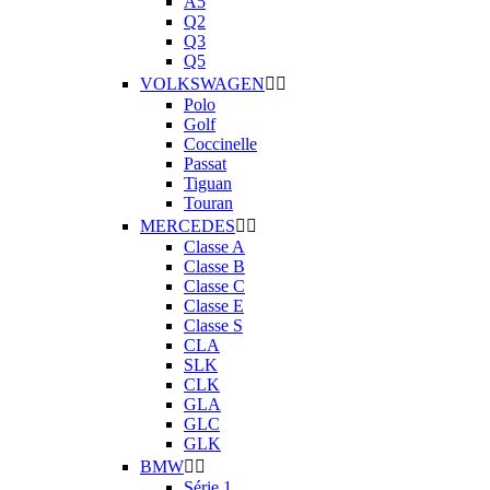
A5
Q2
Q3
Q5
VOLKSWAGEN


Polo
Golf
Coccinelle
Passat
Tiguan
Touran
MERCEDES


Classe A
Classe B
Classe C
Classe E
Classe S
CLA
SLK
CLK
GLA
GLC
GLK
BMW


Série 1