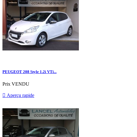
PEUGEOT 208 Style 1.2i VTi...
Prix
VENDU

Aperçu rapide