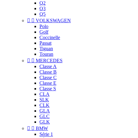
Q2
Q3
Q5


VOLKSWAGEN
Polo
Golf
Coccinelle
Passat
Tiguan
Touran


MERCEDES
Classe A
Classe B
Classe C
Classe E
Classe S
CLA
SLK
CLK
GLA
GLC
GLK


BMW
Série 1