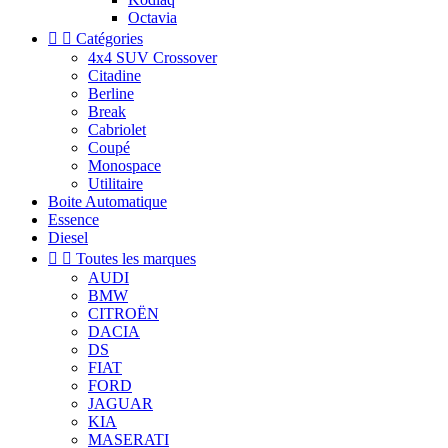
Octavia


Catégories
4x4 SUV Crossover
Citadine
Berline
Break
Cabriolet
Coupé
Monospace
Utilitaire
Boite Automatique
Essence
Diesel


Toutes les marques
AUDI
BMW
CITROËN
DACIA
DS
FIAT
FORD
JAGUAR
KIA
MASERATI