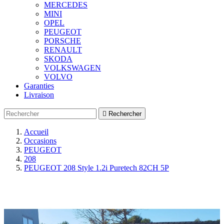
MERCEDES
MINI
OPEL
PEUGEOT
PORSCHE
RENAULT
SKODA
VOLKSWAGEN
VOLVO
Garanties
Livraison

Rechercher
Accueil
Occasions
PEUGEOT
208
PEUGEOT 208 Style 1.2i Puretech 82CH 5P