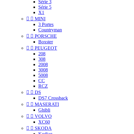
Série 3
Série 5
X1


MINI
3 Portes
Countryman


PORSCHE
Boxster


PEUGEOT
208
308
2008
3008
5008
CC
RCZ


DS
DS7 Crossback


MASERATI
Ghibli


VOLVO
XC60


SKODA
Kodiaq