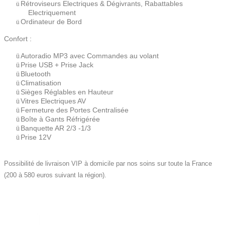
Rétroviseurs Electriques & Dégivrants, Rabattables
ü
Electriquement
Ordinateur de Bord
ü
Confort :
Autoradio MP3 avec Commandes au volant
ü
Prise USB + Prise Jack
ü
Bluetooth
ü
Climatisation
ü
Sièges Réglables en Hauteur
ü
Vitres Electriques AV
ü
Fermeture des Portes Centralisée
ü
Boîte à Gants Réfrigérée
ü
Banquette AR 2/3 -1/3
ü
Prise 12V
ü
Possibilité de livraison VIP à domicile par nos soins sur toute la France
(200 à 580 euros suivant la région).