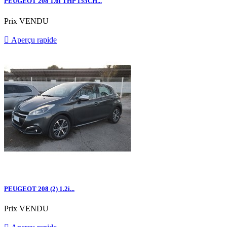
PEUGEOT 208 1.6i THP 155CH...
Prix
VENDU

Aperçu rapide
PEUGEOT 208 (2) 1.2i...
Prix
VENDU