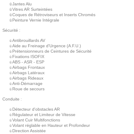
Jantes Alu
ü
Vitres AR Surteintées
ü
Coques de Rétroviseurs et Inserts Chromés
ü
Peinture Vernie Intégrale
ü
Sécurité :
Antibrouillards AV
ü
Aide au Freinage d'Urgence (A.F.U.)
ü
Prétensionneurs de Ceintures de Sécurité
ü
Fixations ISOFIX
ü
ABS - ASR - ESP
ü
Airbags Frontaux
ü
Airbags Latéraux
ü
Airbags Rideaux
ü
Anti-Démarrage
ü
Roue de secours
ü
Conduite :
Détecteur d'obstacles AR
ü
Régulateur et Limiteur de Vitesse
ü
Volant Cuir Multifonctions
ü
Volant réglable en Hauteur et Profondeur
ü
Direction Assistée
ü