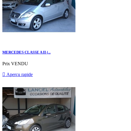
MERCEDES CLASSE A II (...
Prix
VENDU

Aperçu rapide