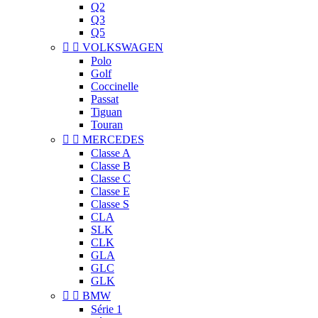
Q2
Q3
Q5


VOLKSWAGEN
Polo
Golf
Coccinelle
Passat
Tiguan
Touran


MERCEDES
Classe A
Classe B
Classe C
Classe E
Classe S
CLA
SLK
CLK
GLA
GLC
GLK


BMW
Série 1