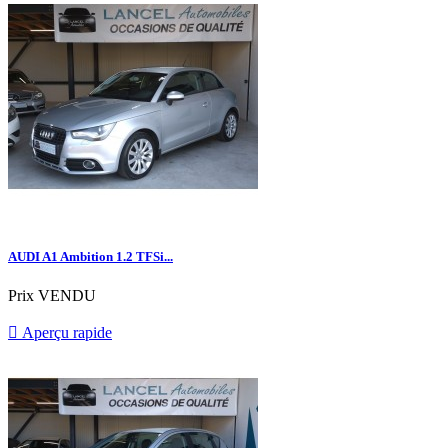
AUDI A1 Ambition 1.2 TFSi...
Prix
VENDU

Aperçu rapide