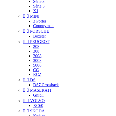
Série 3
Série 5
X1


MINI
3 Portes
Countryman


PORSCHE
Boxster


PEUGEOT
208
308
2008
3008
5008
CC
RCZ


DS
DS7 Crossback


MASERATI
Ghibli


VOLVO
XC60


SKODA
Kodiaq