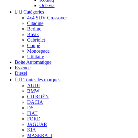
Octavia


Catégories
4x4 SUV Crossover
Citadine
Berline
Break
Cabriolet
Coupé
Monospace
Utilitaire
Boite Automatique
Essence
Diesel


Toutes les marques
AUDI
BMW
CITROËN
DACIA
DS
FIAT
FORD
JAGUAR
KIA
MASERATI