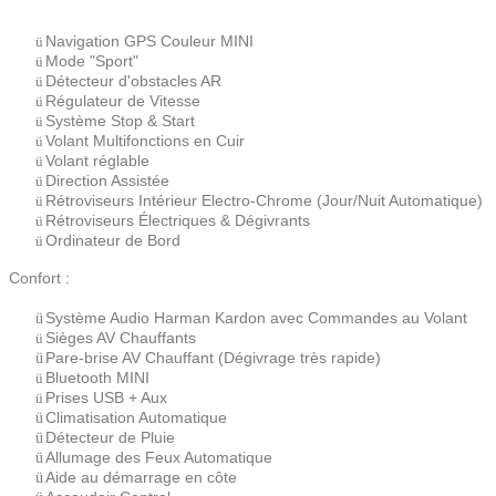
Navigation GPS Couleur MINI
ü
Mode "Sport"
ü
Détecteur d'obstacles AR
ü
Régulateur de Vitesse
ü
Système Stop & Start
ü
Volant Multifonctions en Cuir
ü
Volant réglable
ü
Direction Assistée
ü
Rétroviseurs Intérieur Electro-Chrome (Jour/Nuit Automatique)
ü
Rétroviseurs Électriques & Dégivrants
ü
Ordinateur de Bord
ü
Confort :
Système Audio Harman Kardon avec Commandes au Volant
ü
Sièges AV Chauffants
ü
Pare-brise AV Chauffant (Dégivrage très rapide)
ü
Bluetooth MINI
ü
Prises USB + Aux
ü
Climatisation Automatique
ü
Détecteur de Pluie
ü
Allumage des Feux Automatique
ü
Aide au démarrage en côte
ü