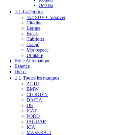
Octavia


Catégories
4x4 SUV Crossover
Citadine
Berline
Break
Cabriolet
Coupé
Monospace
Utilitaire
Boite Automatique
Essence
Diesel


Toutes les marques
AUDI
BMW
CITROËN
DACIA
DS
FIAT
FORD
JAGUAR
KIA
MASERATI