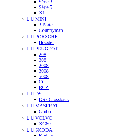
Série 3
Série 5
X1


MINI
3 Portes
Countryman


PORSCHE
Boxster


PEUGEOT
208
308
2008
3008
5008
CC
RCZ


DS
DS7 Crossback


MASERATI
Ghibli


VOLVO
XC60


SKODA
Kodiaq