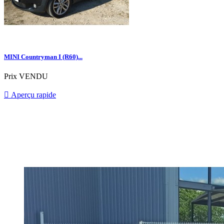
MINI Countryman I (R60)...
Prix
VENDU

Aperçu rapide