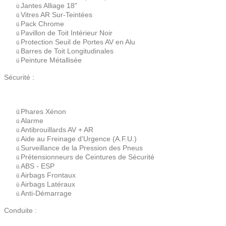
Jantes Alliage 18"
ü
Vitres AR Sur-Teintées
ü
Pack Chrome
ü
Pavillon de Toit Intérieur Noir
ü
Protection Seuil de Portes AV en Alu
ü
Barres de Toit Longitudinales
ü
Peinture Métallisée
ü
Sécurité :
Phares Xénon
ü
Alarme
ü
Antibrouillards AV + AR
ü
Aide au Freinage d'Urgence (A.F.U.)
ü
Surveillance de la Pression des Pneus
ü
Prétensionneurs de Ceintures de Sécurité
ü
ABS - ESP
ü
Airbags Frontaux
ü
Airbags Latéraux
ü
Anti-Démarrage
ü
Conduite :