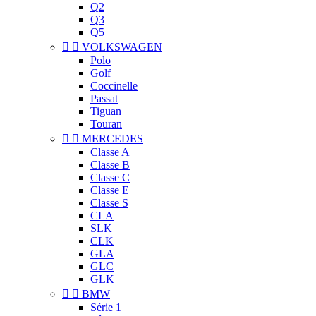
Q2
Q3
Q5


VOLKSWAGEN
Polo
Golf
Coccinelle
Passat
Tiguan
Touran


MERCEDES
Classe A
Classe B
Classe C
Classe E
Classe S
CLA
SLK
CLK
GLA
GLC
GLK


BMW
Série 1