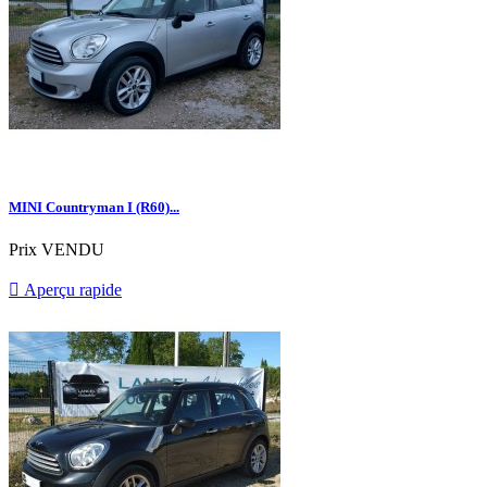
MINI Countryman I (R60)...
Prix
VENDU

Aperçu rapide