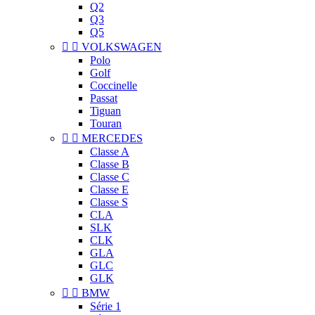
Q2
Q3
Q5


VOLKSWAGEN
Polo
Golf
Coccinelle
Passat
Tiguan
Touran


MERCEDES
Classe A
Classe B
Classe C
Classe E
Classe S
CLA
SLK
CLK
GLA
GLC
GLK


BMW
Série 1