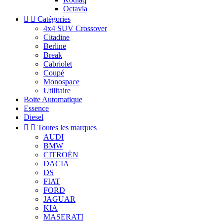
Octavia


Catégories
4x4 SUV Crossover
Citadine
Berline
Break
Cabriolet
Coupé
Monospace
Utilitaire
Boite Automatique
Essence
Diesel


Toutes les marques
AUDI
BMW
CITROËN
DACIA
DS
FIAT
FORD
JAGUAR
KIA
MASERATI