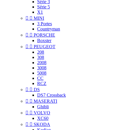
Série 3
Série 5
X1


MINI
3 Portes
Countryman


PORSCHE
Boxster


PEUGEOT
208
308
2008
3008
5008
CC
RCZ


DS
DS7 Crossback


MASERATI
Ghibli


VOLVO
XC60


SKODA
Kodiaq